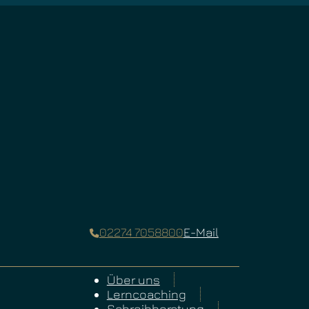
02274 7058800
E-Mail
Über uns
Lerncoaching
Schreibberatung