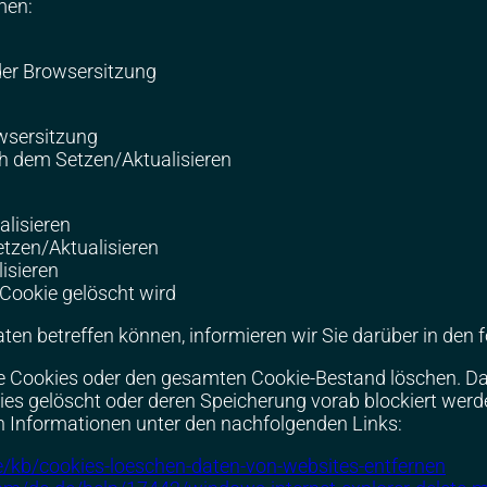
men:
der Browsersitzung
wsersitzung
h dem Setzen/Aktualisieren
lisieren
etzen/Aktualisieren
isieren
 Cookie gelöscht wird
n betreffen können, informieren wir Sie darüber in den 
ne Cookies oder den gesamten Cookie-Bestand löschen. Da
ies gelöscht oder deren Speicherung vorab blockiert wer
n Informationen unter den nachfolgenden Links:
de/kb/cookies-loeschen-daten-von-websites-entfernen